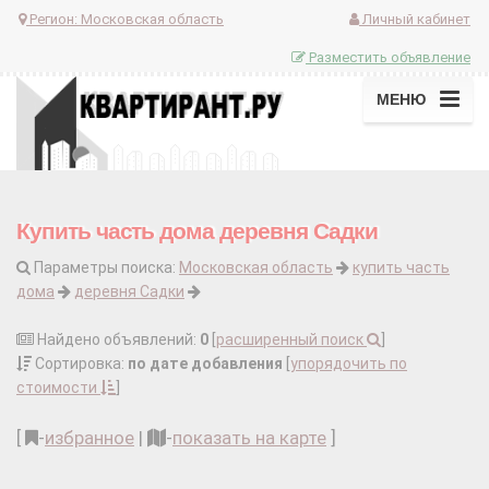
Регион:
Московская область
Личный кабинет
Разместить объявление
МЕНЮ
Купить часть дома деревня Садки
Параметры поиска:
Московская область
купить часть
дома
деревня Садки
Найдено объявлений:
0
[
расширенный поиск
]
Сортировка:
по дате добавления
[
упорядочить по
стоимости
]
[
-
избранное
|
-
показать на карте
]