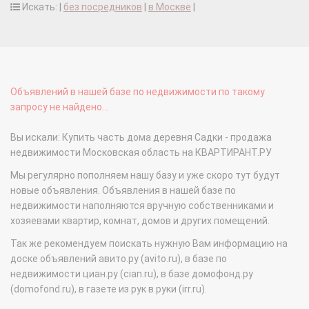
Искать: |
без посредников
|
в Москве
|
Объявлений в нашей базе по недвижимости по такому
запросу не найдено...
Вы искали: Купить часть дома деревня Садки - продажа
недвижимости Московская область на КВАРТИРАНТ.РУ
Мы регулярно пополняем нашу базу и уже скоро тут будут
новые объявления. Объявления в нашей базе по
недвижимости наполняются вручную собственниками и
хозяевами квартир, комнат, домов и других помещений.
Так же рекомендуем поискать нужную Вам информацию на
доске объявлений авито.ру (avito.ru), в базе по
недвижимости циан.ру (cian.ru), в базе домофонд.ру
(domofond.ru), в газете из рук в руки (irr.ru).