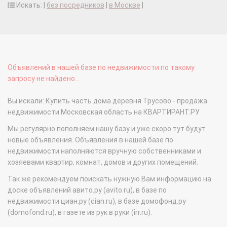
Искать: |
без посредников
|
в Москве
|
Объявлений в нашей базе по недвижимости по такому
запросу не найдено...
Вы искали: Купить часть дома деревня Трусово - продажа
недвижимости Московская область на КВАРТИРАНТ.РУ
Мы регулярно пополняем нашу базу и уже скоро тут будут
новые объявления. Объявления в нашей базе по
недвижимости наполняются вручную собственниками и
хозяевами квартир, комнат, домов и других помещений.
Так же рекомендуем поискать нужную Вам информацию на
доске объявлений авито.ру (avito.ru), в базе по
недвижимости циан.ру (cian.ru), в базе домофонд.ру
(domofond.ru), в газете из рук в руки (irr.ru).