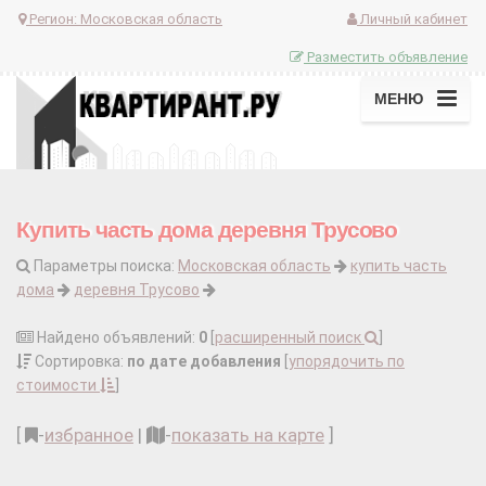
Регион:
Московская область
Личный кабинет
Разместить объявление
МЕНЮ
Купить часть дома деревня Трусово
Параметры поиска:
Московская область
купить часть
дома
деревня Трусово
Найдено объявлений:
0
[
расширенный поиск
]
Сортировка:
по дате добавления
[
упорядочить по
стоимости
]
[
-
избранное
|
-
показать на карте
]