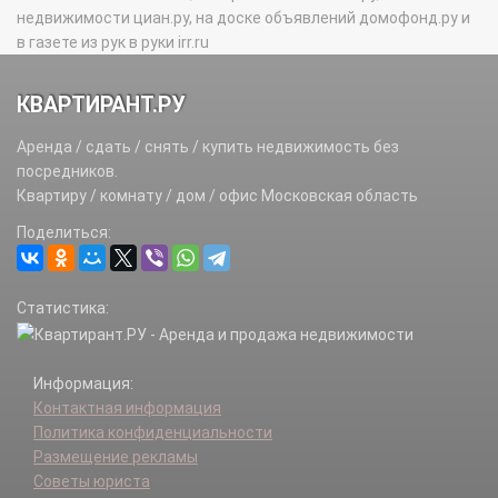
недвижимости циан.ру, на доске объявлений домофонд.ру и
в газете из рук в руки irr.ru
КВАРТИРАНТ.РУ
Аренда / сдать / снять / купить недвижимость без
посредников.
Квартиру / комнату / дом / офис Московская область
Поделиться:
Статистика:
Информация:
Контактная информация
Политика конфиденциальности
Размещение рекламы
Советы юриста