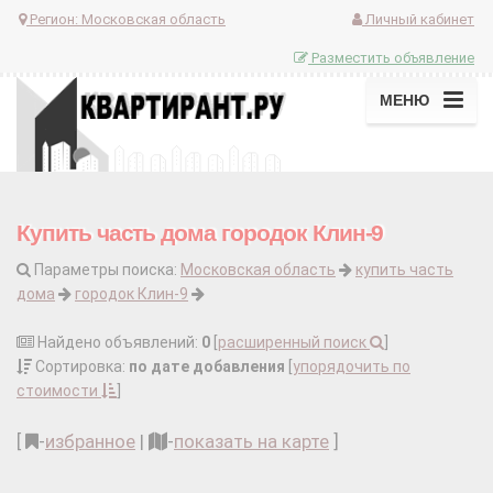
Регион:
Московская область
Личный кабинет
Разместить объявление
МЕНЮ
Купить часть дома городок Клин-9
Параметры поиска:
Московская область
купить часть
дома
городок Клин-9
Найдено объявлений:
0
[
расширенный поиск
]
Сортировка:
по дате добавления
[
упорядочить по
стоимости
]
[
-
избранное
|
-
показать на карте
]