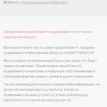
Искать: |
без посредников
|
в Москве
|
Объявлений в нашей базе по недвижимости по такому
запросу не найдено...
Вы искали: Купить часть дома городок Клин-9 - продажа
недвижимости Московская область на КВАРТИРАНТ.РУ
Мы регулярно пополняем нашу базу и уже скоро тут будут
новые объявления. Объявления в нашей базе по
недвижимости наполняются вручную собственниками и
хозяевами квартир, комнат, домов и других помещений.
Так же рекомендуем поискать нужную Вам информацию на
доске объявлений авито.ру (avito.ru), в базе по
недвижимости циан.ру (cian.ru), в базе домофонд.ру
(domofond.ru), в газете из рук в руки (irr.ru).