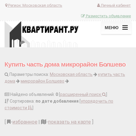
Регион:
Московская область
Личный кабинет
Разместить объявление
МЕНЮ
Купить часть дома микрорайон Болшево
Параметры поиска:
Московская область
купить часть
дома
микрорайон Болшево
Найдено объявлений:
0
[
расширенный поиск
]
Сортировка:
по дате добавления
[
упорядочить по
стоимости
]
[
-
избранное
|
-
показать на карте
]