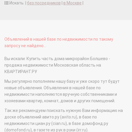
Искать: |
без посредников
|
в Москве
|
Объявлений в нашей базе по недвижимости по такому
запросу не найдено...
Вы искали: Купить часть дома микрорайон Болшево -
продажа недвижимости Московская область на
КВАРТИРАНТ.РУ
Мы регулярно пополняем нашу базу и уже скоро тут будут
новые объявления. Объявления в нашей базе по
недвижимости наполняются вручную собственниками и
хозяевами квартир, комнат, домов и других помещений.
Так же рекомендуем поискать нужную Вам информацию на
доске объявлений авито.ру (avito.ru), в базе по
недвижимости циан.ру (cian.ru), в базе домофонд.ру
(domofond.ru), в газете из рук в руки (irr.ru).