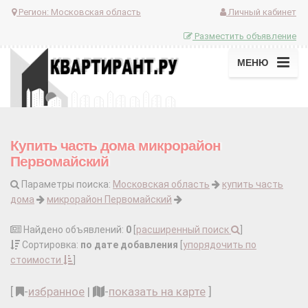
Регион:
Московская область
Личный кабинет
Разместить объявление
МЕНЮ
Купить часть дома микрорайон
Первомайский
Параметры поиска:
Московская область
купить часть
дома
микрорайон Первомайский
Найдено объявлений:
0
[
расширенный поиск
]
Сортировка:
по дате добавления
[
упорядочить по
стоимости
]
[
-
избранное
|
-
показать на карте
]