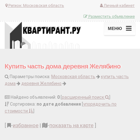
Регион:
Московская область
Личный кабинет
Разместить объявление
МЕНЮ
Купить часть дома деревня Желябино
Параметры поиска:
Московская область
купить часть
дома
деревня Желябино
Найдено объявлений:
0
[
расширенный поиск
]
Сортировка:
по дате добавления
[
упорядочить по
стоимости
]
[
-
избранное
|
-
показать на карте
]