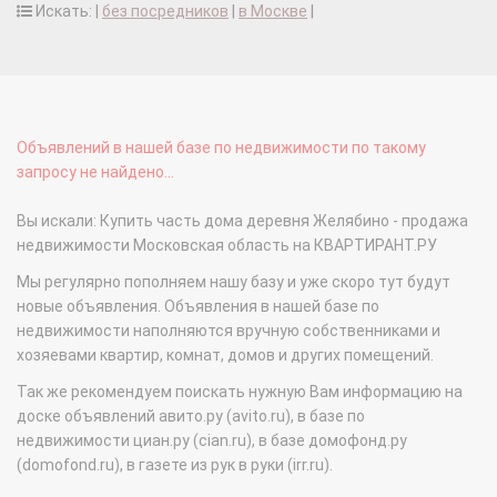
Искать: |
без посредников
|
в Москве
|
Объявлений в нашей базе по недвижимости по такому
запросу не найдено...
Вы искали: Купить часть дома деревня Желябино - продажа
недвижимости Московская область на КВАРТИРАНТ.РУ
Мы регулярно пополняем нашу базу и уже скоро тут будут
новые объявления. Объявления в нашей базе по
недвижимости наполняются вручную собственниками и
хозяевами квартир, комнат, домов и других помещений.
Так же рекомендуем поискать нужную Вам информацию на
доске объявлений авито.ру (avito.ru), в базе по
недвижимости циан.ру (cian.ru), в базе домофонд.ру
(domofond.ru), в газете из рук в руки (irr.ru).