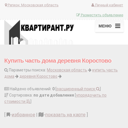
Регион:
Московская область
Личный кабинет
Разместить объявление
МЕНЮ
Купить часть дома деревня Коростово
Параметры поиска:
Московская область
купить часть
дома
деревня Коростово
Найдено объявлений:
0
[
расширенный поиск
]
Сортировка:
по дате добавления
[
упорядочить по
стоимости
]
[
-
избранное
|
-
показать на карте
]