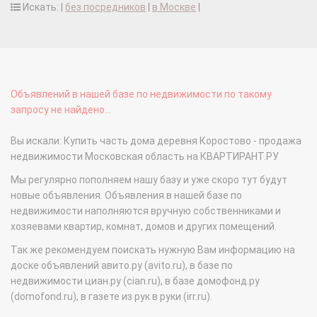
Искать: |
без посредников
|
в Москве
|
Объявлений в нашей базе по недвижимости по такому
запросу не найдено...
Вы искали: Купить часть дома деревня Коростово - продажа
недвижимости Московская область на КВАРТИРАНТ.РУ
Мы регулярно пополняем нашу базу и уже скоро тут будут
новые объявления. Объявления в нашей базе по
недвижимости наполняются вручную собственниками и
хозяевами квартир, комнат, домов и других помещений.
Так же рекомендуем поискать нужную Вам информацию на
доске объявлений авито.ру (avito.ru), в базе по
недвижимости циан.ру (cian.ru), в базе домофонд.ру
(domofond.ru), в газете из рук в руки (irr.ru).