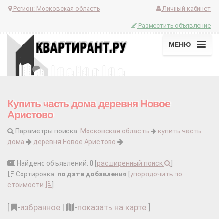
Регион:
Московская область
Личный кабинет
Разместить объявление
МЕНЮ
Купить часть дома деревня Новое
Аристово
Параметры поиска:
Московская область
купить часть
дома
деревня Новое Аристово
Найдено объявлений:
0
[
расширенный поиск
]
Сортировка:
по дате добавления
[
упорядочить по
стоимости
]
[
-
избранное
|
-
показать на карте
]