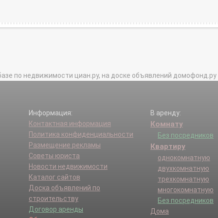
базе по недвижимости циан.ру, на доске объявлений домофонд.ру и в 
Информация:
В аренду:
Контактная информация
Комнату
Политика конфиденциальности
Без посредников
Размещение рекламы
Квартиру
Советы юриста
однокомнатную
Новости недвижимости
двухкомнатную
Каталог сайтов
трехкомнатную
Доска объявлений по
многокомнатную
строительству
Без посредников
Договор аренды
Дома