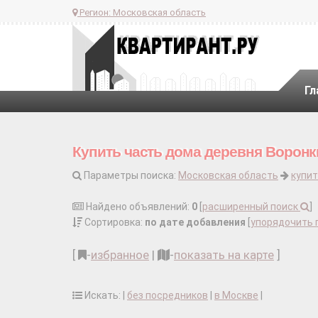
Регион:
Московская область
Гл
Купить часть дома деревня Воронк
Параметры поиска:
Московская область
купит
Найдено объявлений:
0
[
расширенный поиск
]
Сортировка:
по дате добавления
[
упорядочить 
[
-
избранное
|
-
показать на карте
]
Искать: |
без посредников
|
в Москве
|