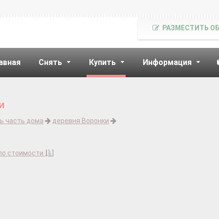
РАЗМЕСТИТЬ О
авная
Снять
Купить
Информация
и
ь часть дома
деревня Воронки
по стоимости
]