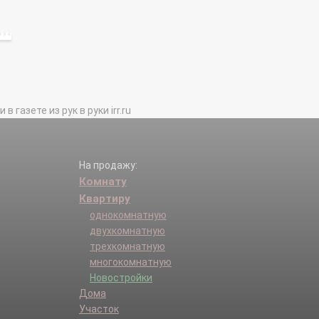
газете из рук в руки irr.ru
На продажу:
Комнату
Квартиру
однокомнатную
двухкомнатную
трехкомнатную
многокомнатную
Новостройки
Дома
Участок