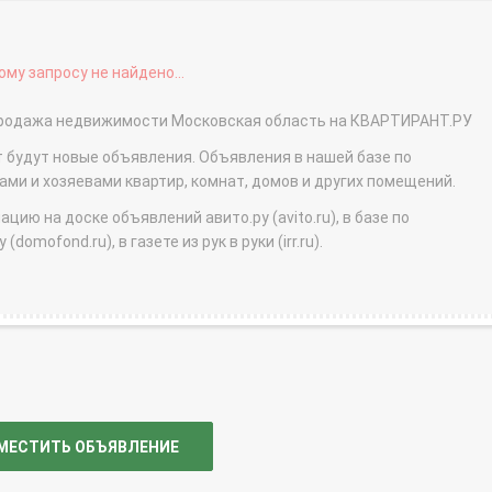
му запросу не найдено...
- продажа недвижимости Московская область на КВАРТИРАНТ.РУ
т будут новые объявления. Объявления в нашей базе по
и и хозяевами квартир, комнат, домов и других помещений.
ю на доске объявлений авито.ру (avito.ru), в базе по
domofond.ru), в газете из рук в руки (irr.ru).
МЕСТИТЬ ОБЪЯВЛЕНИЕ