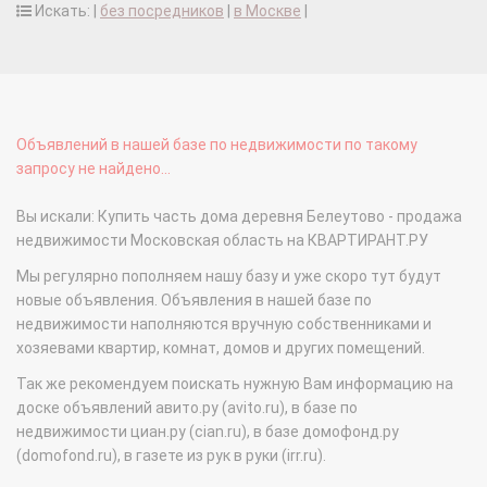
Искать: |
без посредников
|
в Москве
|
Объявлений в нашей базе по недвижимости по такому
запросу не найдено...
Вы искали: Купить часть дома деревня Белеутово - продажа
недвижимости Московская область на КВАРТИРАНТ.РУ
Мы регулярно пополняем нашу базу и уже скоро тут будут
новые объявления. Объявления в нашей базе по
недвижимости наполняются вручную собственниками и
хозяевами квартир, комнат, домов и других помещений.
Так же рекомендуем поискать нужную Вам информацию на
доске объявлений авито.ру (avito.ru), в базе по
недвижимости циан.ру (cian.ru), в базе домофонд.ру
(domofond.ru), в газете из рук в руки (irr.ru).