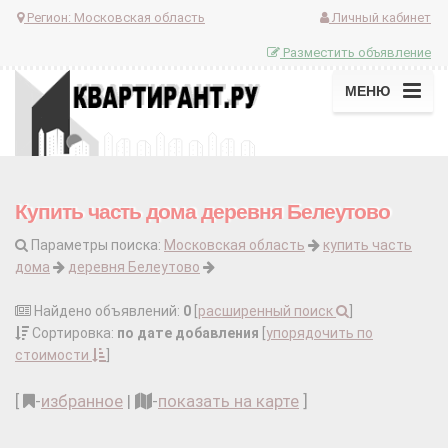
Регион:
Московская область
Личный кабинет
Разместить объявление
МЕНЮ
Купить часть дома деревня Белеутово
Параметры поиска:
Московская область
купить часть
дома
деревня Белеутово
Найдено объявлений:
0
[
расширенный поиск
]
Сортировка:
по дате добавления
[
упорядочить по
стоимости
]
[
-
избранное
|
-
показать на карте
]