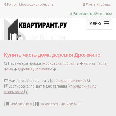
Регион:
Московская область
Личный кабинет
Разместить объявление
МЕНЮ
Купить часть дома деревня Дрожжино
Параметры поиска:
Московская область
купить часть
дома
деревня Дрожжино
Найдено объявлений:
0
[
расширенный поиск
]
Сортировка:
по дате добавления
[
упорядочить по
стоимости
]
[
-
избранное
|
-
показать на карте
]