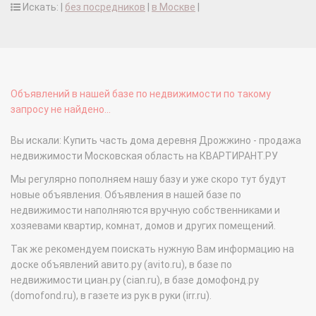
Искать: |
без посредников
|
в Москве
|
Объявлений в нашей базе по недвижимости по такому
запросу не найдено...
Вы искали: Купить часть дома деревня Дрожжино - продажа
недвижимости Московская область на КВАРТИРАНТ.РУ
Мы регулярно пополняем нашу базу и уже скоро тут будут
новые объявления. Объявления в нашей базе по
недвижимости наполняются вручную собственниками и
хозяевами квартир, комнат, домов и других помещений.
Так же рекомендуем поискать нужную Вам информацию на
доске объявлений авито.ру (avito.ru), в базе по
недвижимости циан.ру (cian.ru), в базе домофонд.ру
(domofond.ru), в газете из рук в руки (irr.ru).