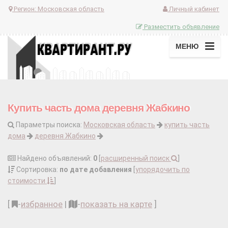
Регион:
Московская область
Личный кабинет
Разместить объявление
МЕНЮ
Купить часть дома деревня Жабкино
Параметры поиска:
Московская область
купить часть
дома
деревня Жабкино
Найдено объявлений:
0
[
расширенный поиск
]
Сортировка:
по дате добавления
[
упорядочить по
стоимости
]
[
-
избранное
|
-
показать на карте
]