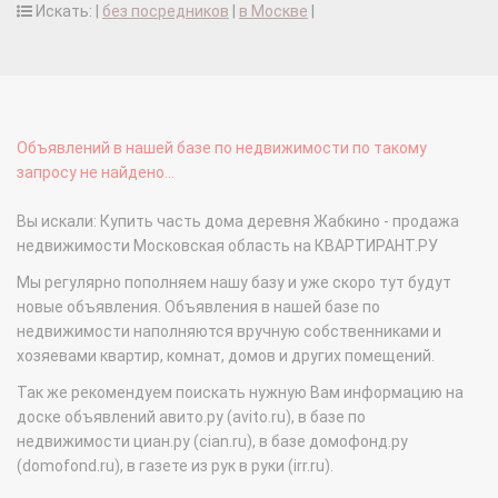
Искать: |
без посредников
|
в Москве
|
Объявлений в нашей базе по недвижимости по такому
запросу не найдено...
Вы искали: Купить часть дома деревня Жабкино - продажа
недвижимости Московская область на КВАРТИРАНТ.РУ
Мы регулярно пополняем нашу базу и уже скоро тут будут
новые объявления. Объявления в нашей базе по
недвижимости наполняются вручную собственниками и
хозяевами квартир, комнат, домов и других помещений.
Так же рекомендуем поискать нужную Вам информацию на
доске объявлений авито.ру (avito.ru), в базе по
недвижимости циан.ру (cian.ru), в базе домофонд.ру
(domofond.ru), в газете из рук в руки (irr.ru).