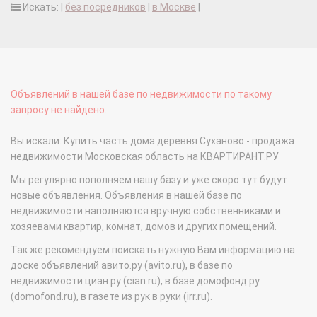
Искать: |
без посредников
|
в Москве
|
Объявлений в нашей базе по недвижимости по такому
запросу не найдено...
Вы искали: Купить часть дома деревня Суханово - продажа
недвижимости Московская область на КВАРТИРАНТ.РУ
Мы регулярно пополняем нашу базу и уже скоро тут будут
новые объявления. Объявления в нашей базе по
недвижимости наполняются вручную собственниками и
хозяевами квартир, комнат, домов и других помещений.
Так же рекомендуем поискать нужную Вам информацию на
доске объявлений авито.ру (avito.ru), в базе по
недвижимости циан.ру (cian.ru), в базе домофонд.ру
(domofond.ru), в газете из рук в руки (irr.ru).