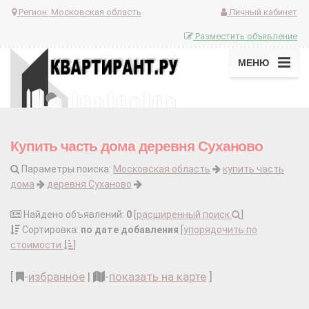
Регион:
Московская область
Личный кабинет
Разместить объявление
МЕНЮ
Купить часть дома деревня Суханово
Параметры поиска:
Московская область
купить часть
дома
деревня Суханово
Найдено объявлений:
0
[
расширенный поиск
]
Сортировка:
по дате добавления
[
упорядочить по
стоимости
]
[
-
избранное
|
-
показать на карте
]