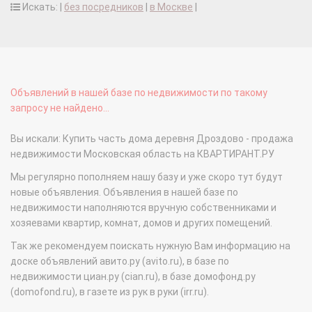
Искать: |
без посредников
|
в Москве
|
Объявлений в нашей базе по недвижимости по такому
запросу не найдено...
Вы искали: Купить часть дома деревня Дроздово - продажа
недвижимости Московская область на КВАРТИРАНТ.РУ
Мы регулярно пополняем нашу базу и уже скоро тут будут
новые объявления. Объявления в нашей базе по
недвижимости наполняются вручную собственниками и
хозяевами квартир, комнат, домов и других помещений.
Так же рекомендуем поискать нужную Вам информацию на
доске объявлений авито.ру (avito.ru), в базе по
недвижимости циан.ру (cian.ru), в базе домофонд.ру
(domofond.ru), в газете из рук в руки (irr.ru).