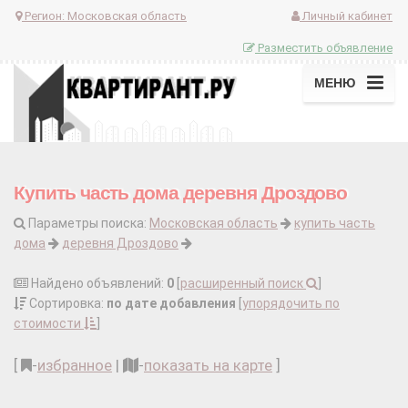
Регион:
Московская область
Личный кабинет
Разместить объявление
МЕНЮ
Купить часть дома деревня Дроздово
Параметры поиска:
Московская область
купить часть
дома
деревня Дроздово
Найдено объявлений:
0
[
расширенный поиск
]
Сортировка:
по дате добавления
[
упорядочить по
стоимости
]
[
-
избранное
|
-
показать на карте
]