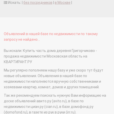
Искать: |
без посредников
|
в Москве
|
Объявлений в нашей базе по недвижимости по такому
запросу не найдено...
Вы искали: Купить часть дома деревня Григорчиково -
продажа недвижимости Московская область на
КВАРТИРАНТ.РУ
Мы регулярно пополняем нашу базу и уже скоро тут будут
новые объявления. Объявления в нашей базе по
недвижимости наполняются вручную собственниками и
хозяевами квартир, комнат, домов и других помещений.
Так же рекомендуем поискать нужную Вам информацию на
доске объявлений авито.ру (avito.ru), в базе по
недвижимости циан.ру (cian.ru), в базе домофонд.ру
(domofond.ru), в газете из рук в руки (irr.ru).