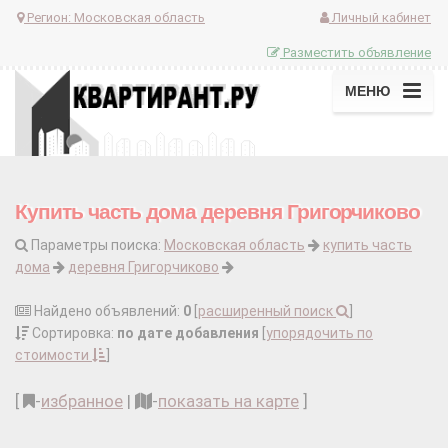
Регион:
Московская область
Личный кабинет
Разместить объявление
МЕНЮ
Купить часть дома деревня Григорчиково
Параметры поиска:
Московская область
купить часть
дома
деревня Григорчиково
Найдено объявлений:
0
[
расширенный поиск
]
Сортировка:
по дате добавления
[
упорядочить по
стоимости
]
[
-
избранное
|
-
показать на карте
]