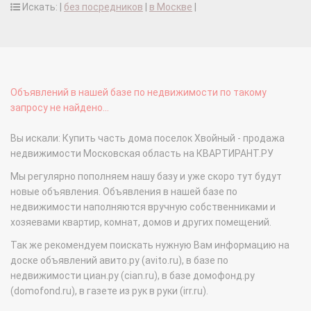
Искать: |
без посредников
|
в Москве
|
Объявлений в нашей базе по недвижимости по такому
запросу не найдено...
Вы искали: Купить часть дома поселок Хвойный - продажа
недвижимости Московская область на КВАРТИРАНТ.РУ
Мы регулярно пополняем нашу базу и уже скоро тут будут
новые объявления. Объявления в нашей базе по
недвижимости наполняются вручную собственниками и
хозяевами квартир, комнат, домов и других помещений.
Так же рекомендуем поискать нужную Вам информацию на
доске объявлений авито.ру (avito.ru), в базе по
недвижимости циан.ру (cian.ru), в базе домофонд.ру
(domofond.ru), в газете из рук в руки (irr.ru).