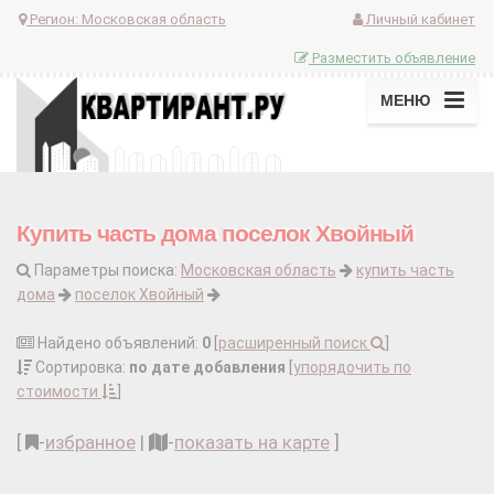
Регион:
Московская область
Личный кабинет
Разместить объявление
МЕНЮ
Купить часть дома поселок Хвойный
Параметры поиска:
Московская область
купить часть
дома
поселок Хвойный
Найдено объявлений:
0
[
расширенный поиск
]
Сортировка:
по дате добавления
[
упорядочить по
стоимости
]
[
-
избранное
|
-
показать на карте
]