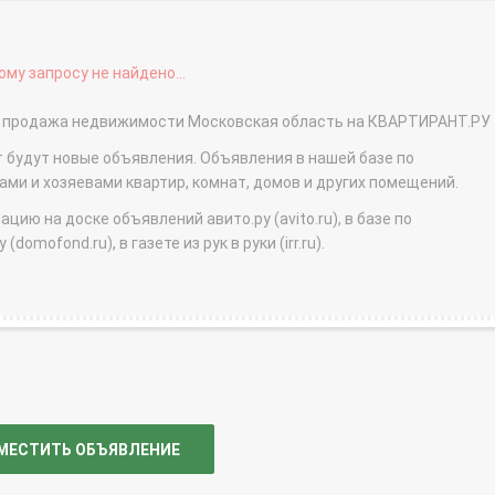
му запросу не найдено...
 - продажа недвижимости Московская область на КВАРТИРАНТ.РУ
т будут новые объявления. Объявления в нашей базе по
и и хозяевами квартир, комнат, домов и других помещений.
ю на доске объявлений авито.ру (avito.ru), в базе по
domofond.ru), в газете из рук в руки (irr.ru).
МЕСТИТЬ ОБЪЯВЛЕНИЕ