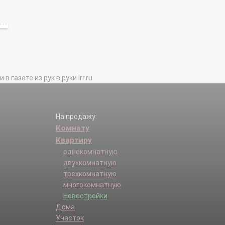
газете из рук в руки irr.ru
На продажу:
Комнату
Квартиру
однокомнатную
двухкомнатную
трехкомнатную
многокомнатную
Новостройки
Дома
Участок