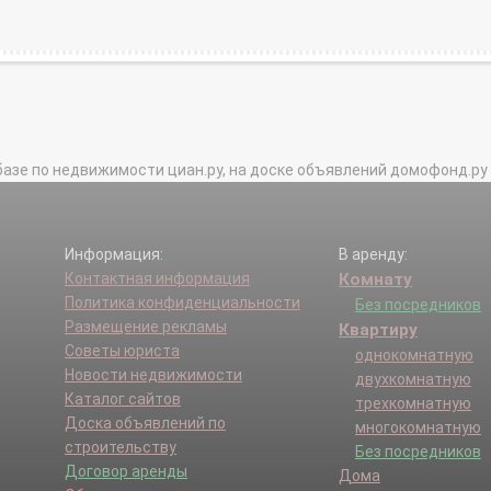
базе по недвижимости циан.ру, на доске объявлений домофонд.ру и в 
Информация:
В аренду:
Контактная информация
Комнату
Политика конфиденциальности
Без посредников
Размещение рекламы
Квартиру
Советы юриста
однокомнатную
Новости недвижимости
двухкомнатную
Каталог сайтов
трехкомнатную
Доска объявлений по
многокомнатную
строительству
Без посредников
Договор аренды
Дома