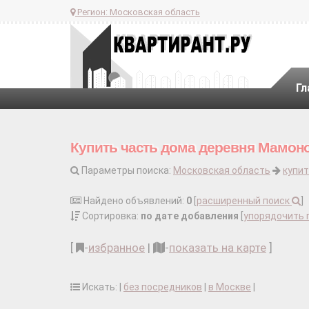
Регион:
Московская область
Гл
Купить часть дома деревня Мамон
Параметры поиска:
Московская область
купит
Найдено объявлений:
0
[
расширенный поиск
]
Сортировка:
по дате добавления
[
упорядочить 
[
-
избранное
|
-
показать на карте
]
Искать: |
без посредников
|
в Москве
|