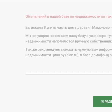
Объявлений в нашей базе по недвижимости по тако
Вы искали: Купить часть дома деревня Мамоново
Мы регулярно пополняем нашу базу и уже скоро ту
недвижимости наполняются вручную собственникам
Так же рекомендуем поискать нужную Вам информаци
недвижимости циан.ру (cian.ru), в базе домофонд.ру (
РАЗ