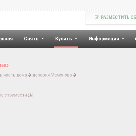
РАЗМЕСТИТЬ О
авная
Снять
Купить
Информация
ово
ь часть дома
деревня Мамоново
по стоимости
]