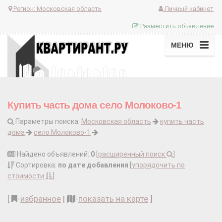
Регион:
Московская область
Личный кабинет
Разместить объявление
МЕНЮ
Купить часть дома село Молоково-1
Параметры поиска:
Московская область
купить часть
дома
село Молоково-1
Найдено объявлений:
0
[
расширенный поиск
]
Сортировка:
по дате добавления
[
упорядочить по
стоимости
]
[
-
избранное
|
-
показать на карте
]