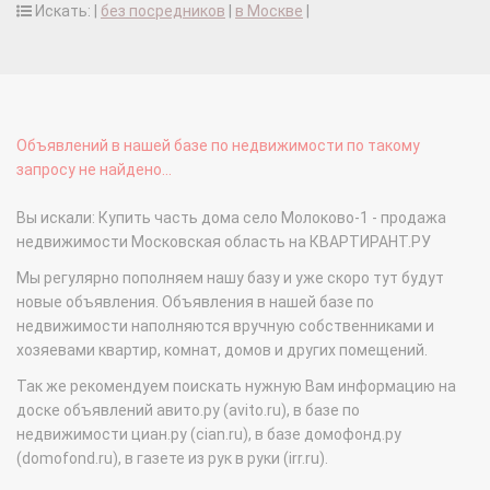
Искать: |
без посредников
|
в Москве
|
Объявлений в нашей базе по недвижимости по такому
запросу не найдено...
Вы искали: Купить часть дома село Молоково-1 - продажа
недвижимости Московская область на КВАРТИРАНТ.РУ
Мы регулярно пополняем нашу базу и уже скоро тут будут
новые объявления. Объявления в нашей базе по
недвижимости наполняются вручную собственниками и
хозяевами квартир, комнат, домов и других помещений.
Так же рекомендуем поискать нужную Вам информацию на
доске объявлений авито.ру (avito.ru), в базе по
недвижимости циан.ру (cian.ru), в базе домофонд.ру
(domofond.ru), в газете из рук в руки (irr.ru).