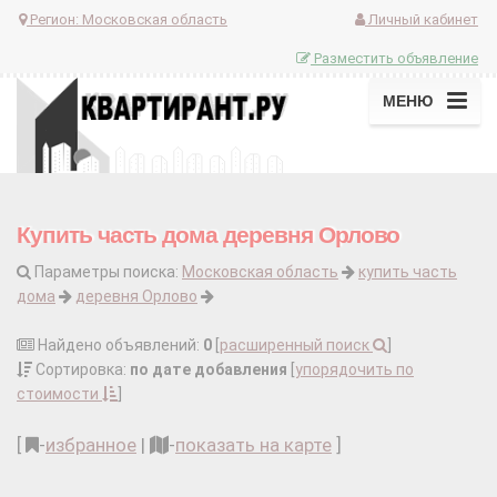
Регион:
Московская область
Личный кабинет
Разместить объявление
МЕНЮ
Купить часть дома деревня Орлово
Параметры поиска:
Московская область
купить часть
дома
деревня Орлово
Найдено объявлений:
0
[
расширенный поиск
]
Сортировка:
по дате добавления
[
упорядочить по
стоимости
]
[
-
избранное
|
-
показать на карте
]