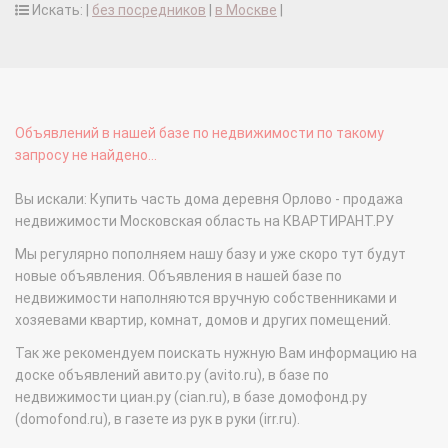
Искать: |
без посредников
|
в Москве
|
Объявлений в нашей базе по недвижимости по такому
запросу не найдено...
Вы искали: Купить часть дома деревня Орлово - продажа
недвижимости Московская область на КВАРТИРАНТ.РУ
Мы регулярно пополняем нашу базу и уже скоро тут будут
новые объявления. Объявления в нашей базе по
недвижимости наполняются вручную собственниками и
хозяевами квартир, комнат, домов и других помещений.
Так же рекомендуем поискать нужную Вам информацию на
доске объявлений авито.ру (avito.ru), в базе по
недвижимости циан.ру (cian.ru), в базе домофонд.ру
(domofond.ru), в газете из рук в руки (irr.ru).