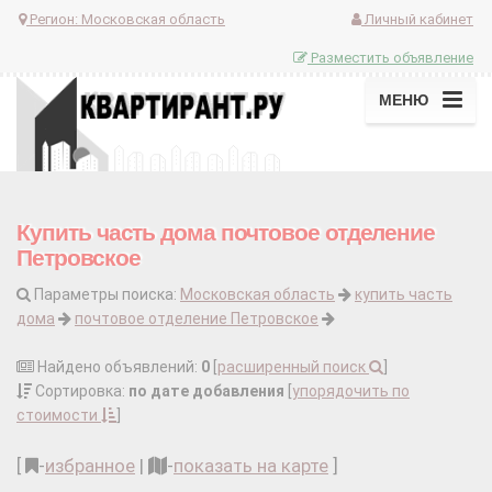
Регион:
Московская область
Личный кабинет
Разместить объявление
МЕНЮ
Купить часть дома почтовое отделение
Петровское
Параметры поиска:
Московская область
купить часть
дома
почтовое отделение Петровское
Найдено объявлений:
0
[
расширенный поиск
]
Сортировка:
по дате добавления
[
упорядочить по
стоимости
]
[
-
избранное
|
-
показать на карте
]