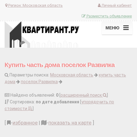
Регион:
Московская область
Личный кабинет
Разместить объявление
МЕНЮ
Купить часть дома поселок Развилка
Параметры поиска:
Московская область
купить часть
дома
поселок Развилка
Найдено объявлений:
0
[
расширенный поиск
]
Сортировка:
по дате добавления
[
упорядочить по
стоимости
]
[
-
избранное
|
-
показать на карте
]