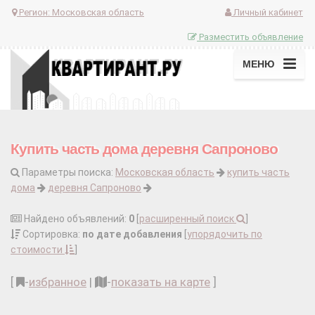
Регион:
Московская область
Личный кабинет
Разместить объявление
МЕНЮ
Купить часть дома деревня Сапроново
Параметры поиска:
Московская область
купить часть
дома
деревня Сапроново
Найдено объявлений:
0
[
расширенный поиск
]
Сортировка:
по дате добавления
[
упорядочить по
стоимости
]
[
-
избранное
|
-
показать на карте
]