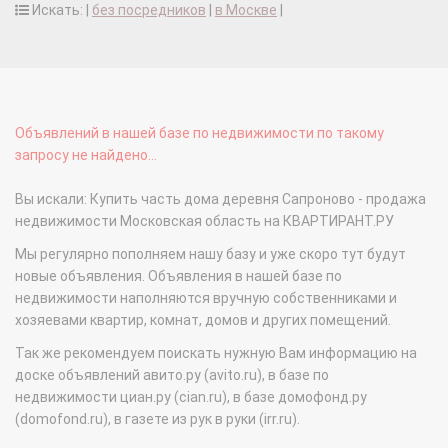
Искать: |
без посредников
|
в Москве
|
Объявлений в нашей базе по недвижимости по такому
запросу не найдено...
Вы искали: Купить часть дома деревня Сапроново - продажа
недвижимости Московская область на КВАРТИРАНТ.РУ
Мы регулярно пополняем нашу базу и уже скоро тут будут
новые объявления. Объявления в нашей базе по
недвижимости наполняются вручную собственниками и
хозяевами квартир, комнат, домов и других помещений.
Так же рекомендуем поискать нужную Вам информацию на
доске объявлений авито.ру (avito.ru), в базе по
недвижимости циан.ру (cian.ru), в базе домофонд.ру
(domofond.ru), в газете из рук в руки (irr.ru).