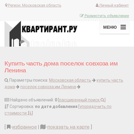
Регион:
Московская область
Личный кабинет
Разместить объявление
МЕНЮ
Купить часть дома поселок совхоза им
Ленина
Параметры поиска:
Московская область
купить часть
дома
поселок совхоза им Ленина
Найдено объявлений:
0
[
расширенный поиск
]
Сортировка:
по дате добавления
[
упорядочить по
стоимости
]
[
-
избранное
|
-
показать на карте
]