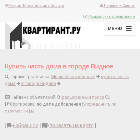
Регион:
Московская область
Личный кабинет
Разместить объявление
МЕНЮ
Купить часть дома в городе Видное
Параметры поиска:
Московская область
купить часть
дома
в городе Видное
Найдено объявлений:
0
[
расширенный поиск
]
Сортировка:
по дате добавления
[
упорядочить по
стоимости
]
[
-
избранное
|
-
показать на карте
]