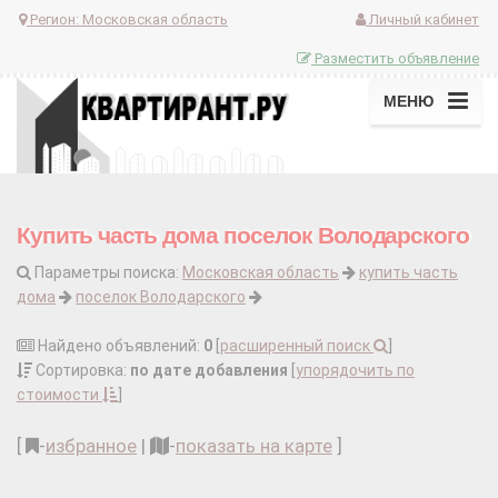
Регион:
Московская область
Личный кабинет
Разместить объявление
МЕНЮ
Купить часть дома поселок Володарского
Параметры поиска:
Московская область
купить часть
дома
поселок Володарского
Найдено объявлений:
0
[
расширенный поиск
]
Сортировка:
по дате добавления
[
упорядочить по
стоимости
]
[
-
избранное
|
-
показать на карте
]