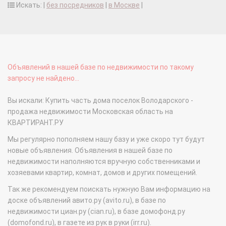
Искать: |
без посредников
|
в Москве
|
Объявлений в нашей базе по недвижимости по такому
запросу не найдено...
Вы искали: Купить часть дома поселок Володарского -
продажа недвижимости Московская область на
КВАРТИРАНТ.РУ
Мы регулярно пополняем нашу базу и уже скоро тут будут
новые объявления. Объявления в нашей базе по
недвижимости наполняются вручную собственниками и
хозяевами квартир, комнат, домов и других помещений.
Так же рекомендуем поискать нужную Вам информацию на
доске объявлений авито.ру (avito.ru), в базе по
недвижимости циан.ру (cian.ru), в базе домофонд.ру
(domofond.ru), в газете из рук в руки (irr.ru).