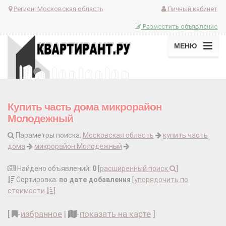
Регион:
Московская область
Личный кабинет
Разместить объявление
МЕНЮ
Купить часть дома микрорайон
Молодежный
Параметры поиска:
Московская область
купить часть
дома
микрорайон Молодежный
Найдено объявлений:
0
[
расширенный поиск
]
Сортировка:
по дате добавления
[
упорядочить по
стоимости
]
[
-
избранное
|
-
показать на карте
]