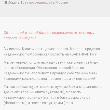
Искать: |
без посредников
|
в Москве
|
Объявлений в нашей базе по недвижимости по такому
запросу не найдено...
Вы искали: Купить часть дома поселок Чкалово - продажа
недвижимости Московская область на КВАРТИРАНТ.РУ
Мы регулярно пополняем нашу базу и уже скоро тут будут
новые объявления. Объявления в нашей базе по
недвижимости наполняются вручную собственниками и
хозяевами квартир, комнат, домов и других помещений.
Так же рекомендуем поискать нужную Вам информацию на
доске объявлений авито.ру (avito.ru), в базе по
недвижимости циан.ру (cian.ru), в базе домофонд.ру
(domofond.ru), в газете из рук в руки (irr.ru).