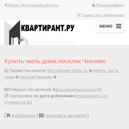
Регион:
Московская область
Личный кабинет
Разместить объявление
МЕНЮ
Купить часть дома поселок Чкалово
Параметры поиска:
Московская область
купить часть
дома
поселок Чкалово
Найдено объявлений:
0
[
расширенный поиск
]
Сортировка:
по дате добавления
[
упорядочить по
стоимости
]
[
-
избранное
|
-
показать на карте
]