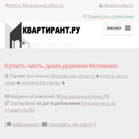
Регион:
Московская область
Личный кабинет
Разместить объявление
МЕНЮ
Купить часть дома деревня Мотяково
Параметры поиска:
Московская область
купить часть
дома
деревня Мотяково
Найдено объявлений:
0
[
расширенный поиск
]
Сортировка:
по дате добавления
[
упорядочить по
стоимости
]
[
-
избранное
|
-
показать на карте
]