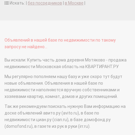
Искать: |
без посредников
|
в Москве
|
Объявлений в нашей базе по недвижимости по такому
запросу не найдено...
Вы искали: Купить часть дома деревня Мотяково - продажа
недвижимости Московская область на КВАРТИРАНТ.РУ
Мы регулярно пополняем нашу базу и уже скоро тут будут
новые объявления. Объявления в нашей базе по
недвижимости наполняются вручную собственниками и
хозяевами квартир, комнат, домов и других помещений.
Так же рекомендуем поискать нужную Вам информацию на
доске объявлений авито.ру (avito.ru), в базе по
недвижимости циан.ру (cian.ru), в базе домофонд.ру
(domofond.ru), в газете из рук в руки (irr.ru).