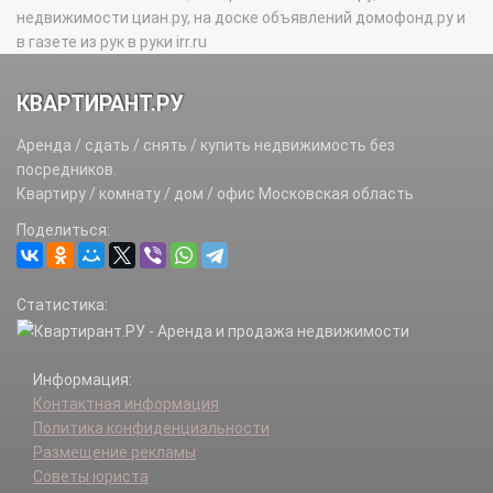
недвижимости циан.ру, на доске объявлений домофонд.ру и
в газете из рук в руки irr.ru
КВАРТИРАНТ.РУ
Аренда / сдать / снять / купить недвижимость без
посредников.
Квартиру / комнату / дом / офис Московская область
Поделиться:
Статистика:
Информация:
Контактная информация
Политика конфиденциальности
Размещение рекламы
Советы юриста