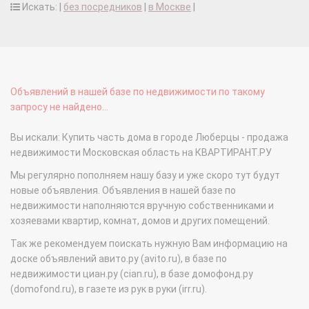
Искать: |
без посредников
|
в Москве
|
Объявлений в нашей базе по недвижимости по такому
запросу не найдено...
Вы искали: Купить часть дома в городе Люберцы - продажа
недвижимости Московская область на КВАРТИРАНТ.РУ
Мы регулярно пополняем нашу базу и уже скоро тут будут
новые объявления. Объявления в нашей базе по
недвижимости наполняются вручную собственниками и
хозяевами квартир, комнат, домов и других помещений.
Так же рекомендуем поискать нужную Вам информацию на
доске объявлений авито.ру (avito.ru), в базе по
недвижимости циан.ру (cian.ru), в базе домофонд.ру
(domofond.ru), в газете из рук в руки (irr.ru).