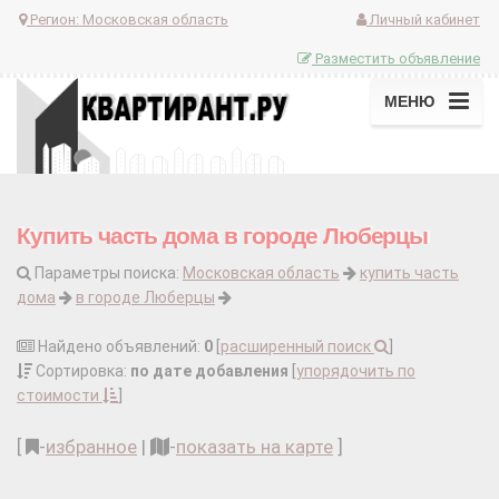
Регион:
Московская область
Личный кабинет
Разместить объявление
МЕНЮ
Купить часть дома в городе Люберцы
Параметры поиска:
Московская область
купить часть
дома
в городе Люберцы
Найдено объявлений:
0
[
расширенный поиск
]
Сортировка:
по дате добавления
[
упорядочить по
стоимости
]
[
-
избранное
|
-
показать на карте
]