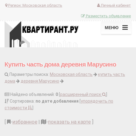
Регион:
Московская область
Личный кабинет
Разместить объявление
МЕНЮ
Купить часть дома деревня Марусино
Параметры поиска:
Московская область
купить часть
дома
деревня Марусино
Найдено объявлений:
0
[
расширенный поиск
]
Сортировка:
по дате добавления
[
упорядочить по
стоимости
]
[
-
избранное
|
-
показать на карте
]