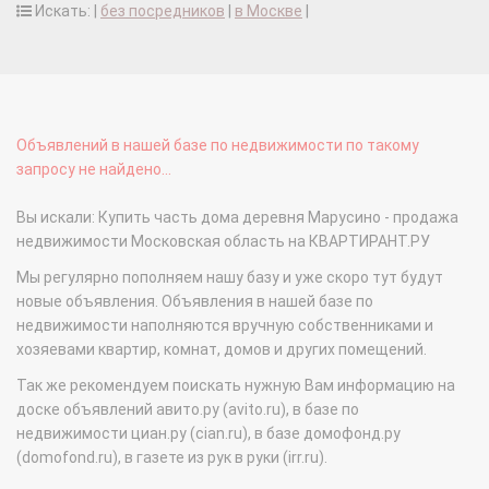
Искать: |
без посредников
|
в Москве
|
Объявлений в нашей базе по недвижимости по такому
запросу не найдено...
Вы искали: Купить часть дома деревня Марусино - продажа
недвижимости Московская область на КВАРТИРАНТ.РУ
Мы регулярно пополняем нашу базу и уже скоро тут будут
новые объявления. Объявления в нашей базе по
недвижимости наполняются вручную собственниками и
хозяевами квартир, комнат, домов и других помещений.
Так же рекомендуем поискать нужную Вам информацию на
доске объявлений авито.ру (avito.ru), в базе по
недвижимости циан.ру (cian.ru), в базе домофонд.ру
(domofond.ru), в газете из рук в руки (irr.ru).