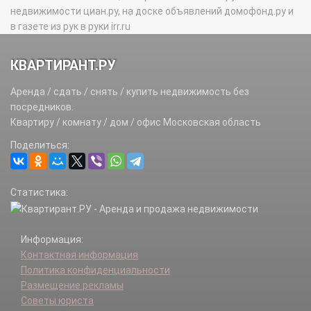
недвижимости циан.ру, на доске объявлений домофонд.ру и
в газете из рук в руки irr.ru
КВАРТИРАНТ.РУ
Аренда / сдать / снять / купить недвижимость без
посредников.
Квартиру / комнату / дом / офис Московская область
Поделиться:
Статистика:
Информация:
Контактная информация
Политика конфиденциальности
Размещение рекламы
Советы юриста