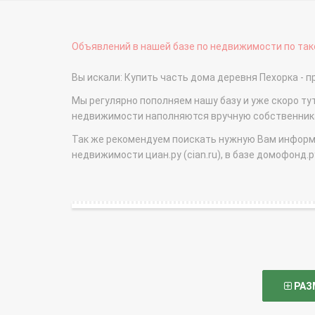
Объявлений в нашей базе по недвижимости по тако
Вы искали: Купить часть дома деревня Пехорка 
Мы регулярно пополняем нашу базу и уже скоро ту
недвижимости наполняются вручную собственникам
Так же рекомендуем поискать нужную Вам информаци
недвижимости циан.ру (cian.ru), в базе домофонд.ру (
РАЗ