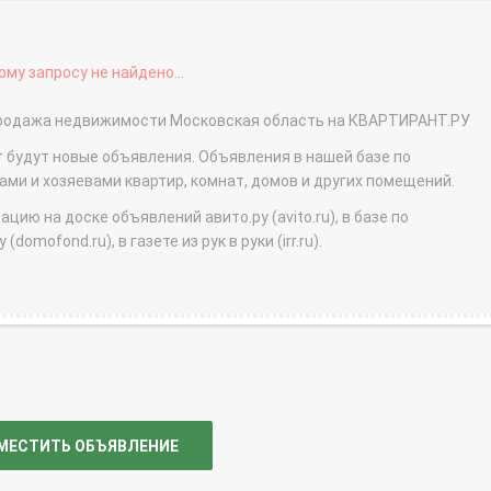
му запросу не найдено...
- продажа недвижимости Московская область на КВАРТИРАНТ.РУ
т будут новые объявления. Объявления в нашей базе по
и и хозяевами квартир, комнат, домов и других помещений.
ю на доске объявлений авито.ру (avito.ru), в базе по
domofond.ru), в газете из рук в руки (irr.ru).
МЕСТИТЬ ОБЪЯВЛЕНИЕ