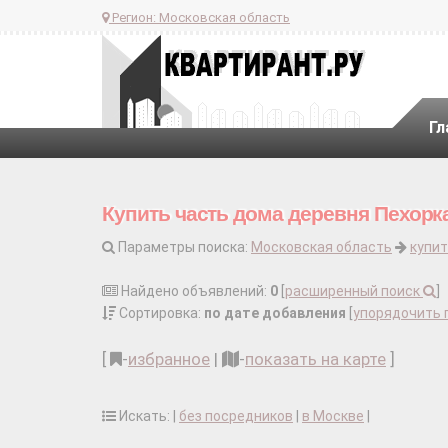
Регион:
Московская область
Гл
Купить часть дома деревня Пехорк
Параметры поиска:
Московская область
купит
Найдено объявлений:
0
[
расширенный поиск
]
Сортировка:
по дате добавления
[
упорядочить 
[
-
избранное
|
-
показать на карте
]
Искать: |
без посредников
|
в Москве
|