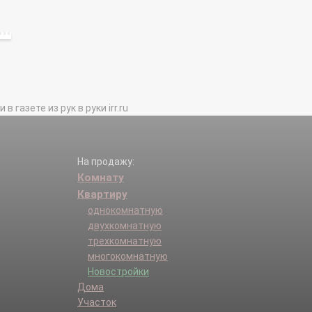
газете из рук в руки irr.ru
На продажу:
Комнату
Квартиру
однокомнатную
двухкомнатную
трехкомнатную
многокомнатную
Новостройки
Дома
Участок