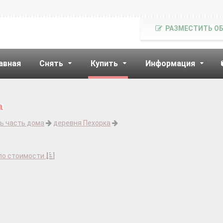
РАЗМЕСТИТЬ О
авная
Снять
Купить
Информация
а
ь часть дома
деревня Пехорка
по стоимости
]