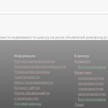
базе по недвижимости циан.ру, на доске объявлений домофонд.ру и в 
Информация:
В аренду:
Контактная информация
Комнату
Политика конфиденциальности
Без посредников
Размещение рекламы
Квартиру
Советы юриста
однокомнатную
Новости недвижимости
двухкомнатную
Каталог сайтов
трехкомнатную
Доска объявлений по
многокомнатную
строительству
Без посредников
Договор аренды
Дома