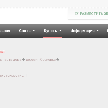
РАЗМЕСТИТЬ О
авная
Снять
Купить
Информация
ка
ь часть дома
деревня Сосновка
по стоимости
]