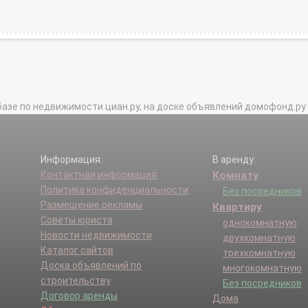
базе по недвижимости циан.ру, на доске объявлений домофонд.ру и в 
Информация:
В аренду:
Контактная информация
Комнату
Политика конфиденциальности
Без посредников
Размещение рекламы
Квартиру
Советы юриста
однокомнатную
Новости недвижимости
двухкомнатную
Каталог сайтов
трехкомнатную
Доска объявлений по
многокомнатную
строительству
Без посредников
Договор аренды
Дома