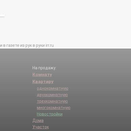
газете из рук в руки irr.ru
На продажу:
Комнату
Квартиру
однокомнатную
двухкомнатную
трехкомнатную
многокомнатную
Новостройки
Дома
Участок