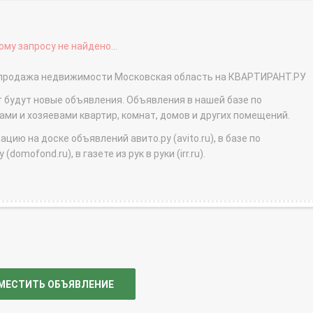
му запросу не найдено...
 - продажа недвижимости Московская область на КВАРТИРАНТ.РУ
т будут новые объявления. Объявления в нашей базе по
и и хозяевами квартир, комнат, домов и других помещений.
ю на доске объявлений авито.ру (avito.ru), в базе по
domofond.ru), в газете из рук в руки (irr.ru).
МЕСТИТЬ ОБЪЯВЛЕНИЕ