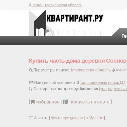
Регион:
Московская область
Гл
Купить часть дома деревня Соснов
Параметры поиска:
Московская область
купит
Найдено объявлений:
0
[
расширенный поиск
]
Сортировка:
по дате добавления
[
упорядочить 
[
-
избранное
|
-
показать на карте
]
Искать: |
без посредников
|
в Москве
|