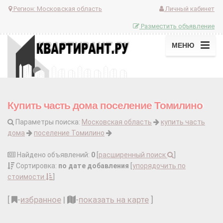
Регион:
Московская область
Личный кабинет
Разместить объявление
МЕНЮ
Купить часть дома поселение Томилино
Параметры поиска:
Московская область
купить часть
дома
поселение Томилино
Найдено объявлений:
0
[
расширенный поиск
]
Сортировка:
по дате добавления
[
упорядочить по
стоимости
]
[
-
избранное
|
-
показать на карте
]