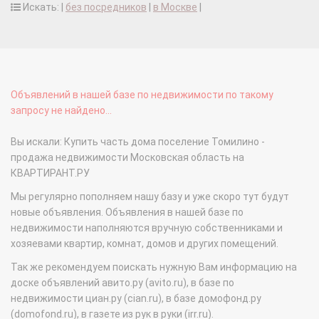
Искать: |
без посредников
|
в Москве
|
Объявлений в нашей базе по недвижимости по такому
запросу не найдено...
Вы искали: Купить часть дома поселение Томилино -
продажа недвижимости Московская область на
КВАРТИРАНТ.РУ
Мы регулярно пополняем нашу базу и уже скоро тут будут
новые объявления. Объявления в нашей базе по
недвижимости наполняются вручную собственниками и
хозяевами квартир, комнат, домов и других помещений.
Так же рекомендуем поискать нужную Вам информацию на
доске объявлений авито.ру (avito.ru), в базе по
недвижимости циан.ру (cian.ru), в базе домофонд.ру
(domofond.ru), в газете из рук в руки (irr.ru).