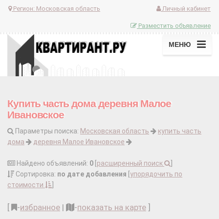
Регион:
Московская область
Личный кабинет
Разместить объявление
МЕНЮ
Купить часть дома деревня Малое
Ивановское
Параметры поиска:
Московская область
купить часть
дома
деревня Малое Ивановское
Найдено объявлений:
0
[
расширенный поиск
]
Сортировка:
по дате добавления
[
упорядочить по
стоимости
]
[
-
избранное
|
-
показать на карте
]