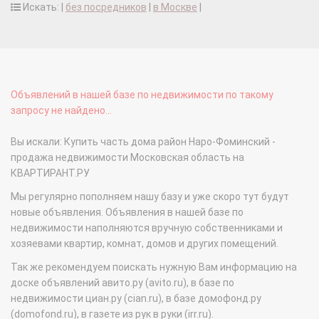
Искать: |
без посредников
|
в Москве
|
Объявлений в нашей базе по недвижимости по такому
запросу не найдено...
Вы искали: Купить часть дома район Наро-Фоминский -
продажа недвижимости Московская область на
КВАРТИРАНТ.РУ
Мы регулярно пополняем нашу базу и уже скоро тут будут
новые объявления. Объявления в нашей базе по
недвижимости наполняются вручную собственниками и
хозяевами квартир, комнат, домов и других помещений.
Так же рекомендуем поискать нужную Вам информацию на
доске объявлений авито.ру (avito.ru), в базе по
недвижимости циан.ру (cian.ru), в базе домофонд.ру
(domofond.ru), в газете из рук в руки (irr.ru).