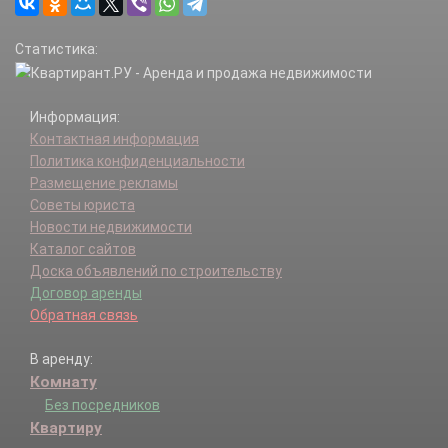
Бельково д.
Берюлево д.
Статистика:
Благовещенье д.
Блознево д.
Большие Горки д.
Информация:
Большие Семенычи д.
Контактная информация
Бурцево д.
Политика конфиденциальности
Варварино д.
Размещение рекламы
Василисино д.
Советы юриста
Васильево д.
Новости недвижимости
Васильчиново д.
Каталог сайтов
Васькино д.
Доска объявлений по строительству
Верея г.
Договор аренды
Верховье д.
Обратная связь
Веселево д.
Волково д.
В аренду:
Волченки д.
Комнату
Воскресенки д.
Вышегород д.
Без посредников
Глаголево д.
Квартиру