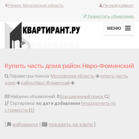
Регион:
Московская область
Личный кабинет
Разместить объявление
МЕНЮ
Купить часть дома район Наро-Фоминский
Параметры поиска:
Московская область
купить часть
дома
район Наро-Фоминский
Найдено объявлений:
0
[
расширенный поиск
]
Сортировка:
по дате добавления
[
упорядочить по
стоимости
]
[
-
избранное
|
-
показать на карте
]