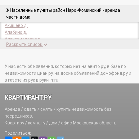
Населенные пункты район Наро-Фоминский - аренда
части дома
Акишево д.
Алабино д.
Александровка п.
Раскрыть список
Алексеевка д.
Алексино д.
Алферьево д.
Апрелевка г.
У нас есть объявления, которых нет на авито.ру, в базе по
Архангельское д.
недвижимости циан.ру, на доске объявлений домофонд.ру и
Атепцево с.
в газете из рук в руки irr.ru
Афанасовка д.
Афанасьево д.
КВАРТИРАНТ.РУ
Афинеево д.
Ахматово д.
Аренда / сдать / снять / купить недвижимость без
Бавыкино д.
посредников.
Базисный Питомник п.
Квартиру / комнату / дом / офис Московская область
Башкино д.
Поделиться:
Бекасово д.