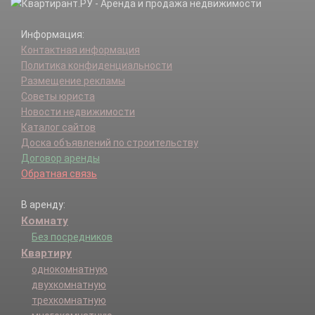
Вишняково д.
Вишняковские Дачи мкр.
Информация:
Воскресенское с.
Контактная информация
Всеволодово д.
Политика конфиденциальности
Гаврилово д.
Размещение рекламы
Горбуша п.
Советы юриста
Горки д.
Новости недвижимости
Громково д.
Каталог сайтов
Дядькино д.
Доска объявлений по строительству
Елизаветино п.
Договор аренды
Ельня д.
Обратная связь
Есино д.
Жилино д.
В аренду:
Загорново д.
Комнату
Затишье п.
Без посредников
Зеленый п.
Квартиру
Зубцово д.
Иванисово с.
однокомнатную
Ивашево д.
двухкомнатную
им Воровского рп.
трехкомнатную