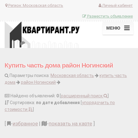
Регион:
Московская область
Личный кабинет
Разместить объявление
МЕНЮ
Купить часть дома район Ногинский
Параметры поиска:
Московская область
купить часть
дома
район Ногинский
Найдено объявлений:
0
[
расширенный поиск
]
Сортировка:
по дате добавления
[
упорядочить по
стоимости
]
[
-
избранное
|
-
показать на карте
]