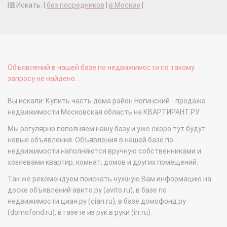
Искать: |
без посредников
|
в Москве
|
Объявлений в нашей базе по недвижимости по такому
запросу не найдено...
Вы искали: Купить часть дома район Ногинский - продажа
недвижимости Московская область на КВАРТИРАНТ.РУ
Мы регулярно пополняем нашу базу и уже скоро тут будут
новые объявления. Объявления в нашей базе по
недвижимости наполняются вручную собственниками и
хозяевами квартир, комнат, домов и других помещений.
Так же рекомендуем поискать нужную Вам информацию на
доске объявлений авито.ру (avito.ru), в базе по
недвижимости циан.ру (cian.ru), в базе домофонд.ру
(domofond.ru), в газете из рук в руки (irr.ru).