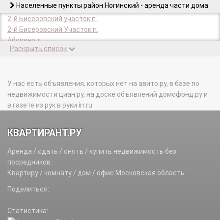
Населенные пункты район Ногинский - аренда части дома
2-й Бисеровский участок п.
2-й Бисеровский Участок п.
Аборино д.
Раскрыть список
Авдотьино д.
Аксено-Бутырки д.
Алексеевка д.
Афанасово-1 д.
У нас есть объявления, которых нет на авито.ру, в базе по
Бабеево д.
недвижимости циан.ру, на доске объявлений домофонд.ру и
Балобаново с.
в газете из рук в руки irr.ru
Бездедово д.
Белая д.
КВАРТИРАНТ.РУ
Березовый Мостик д.
Бисерово с.
Аренда / сдать / снять / купить недвижимость без
Богослово с.
посредников.
Боково д.
Квартиру / комнату / дом / офис Московская область
Большое Буньково д.
Поделиться:
Борилово д.
Боровково д.
Статистика:
Булгаково д.