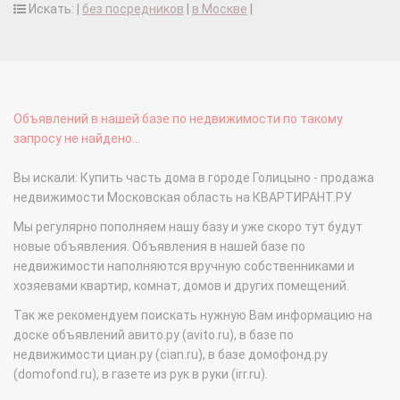
Искать: |
без посредников
|
в Москве
|
Объявлений в нашей базе по недвижимости по такому
запросу не найдено...
Вы искали: Купить часть дома в городе Голицыно - продажа
недвижимости Московская область на КВАРТИРАНТ.РУ
Мы регулярно пополняем нашу базу и уже скоро тут будут
новые объявления. Объявления в нашей базе по
недвижимости наполняются вручную собственниками и
хозяевами квартир, комнат, домов и других помещений.
Так же рекомендуем поискать нужную Вам информацию на
доске объявлений авито.ру (avito.ru), в базе по
недвижимости циан.ру (cian.ru), в базе домофонд.ру
(domofond.ru), в газете из рук в руки (irr.ru).