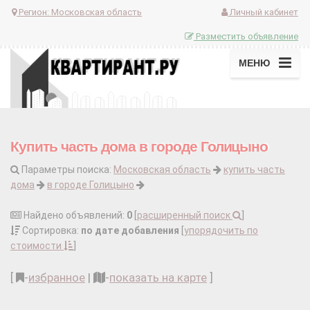
Регион:
Московская область
Личный кабинет
Разместить объявление
МЕНЮ
Купить часть дома в городе Голицыно
Параметры поиска:
Московская область
купить часть
дома
в городе Голицыно
Найдено объявлений:
0
[
расширенный поиск
]
Сортировка:
по дате добавления
[
упорядочить по
стоимости
]
[
-
избранное
|
-
показать на карте
]