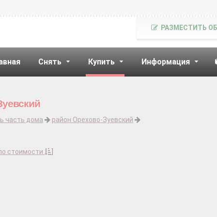
РАЗМЕСТИТЬ О
авная
Снять
Купить
Информация
Зуевский
ь часть дома
район Орехово-Зуевский
по стоимости
]