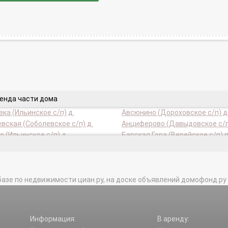
ренда части дома
ка (Ильинское с/п) д.
Авсюнино (Дороховское с/п) д
вская (Соболевское с/п) д.
Анциферово (Давыдовское с/п
 (Ильинское с/п) д.
Барская Гора (Верейское с/п) п
во (Ильинское с/п) д.
Бекетовская (Дороховское с/п)
(Новинское с/п) д.
Богородское (Дороховское с/п)
базе по недвижимости циан.ру, на доске объявлений домофонд.ру и в 
о (Ильинское с/п) д.
Будьково (Верейское с/п) д.
о (Белавинское с/п) д.
Велино (Дороховское с/п) д.
 (Дороховское с/п) д.
Власово (Белавинское с/п) д.
о (Горское с/п) д.
Глебово (Новинское с/п) д.
Информация:
В аренду:
ха (Горское с/п) д.
Грибчиха (Белавинское с/п) д.