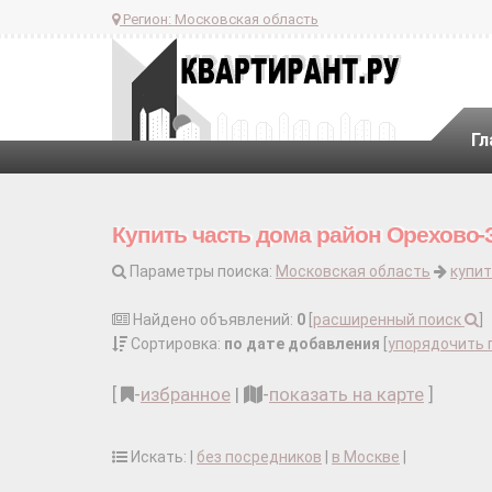
Регион:
Московская область
Гл
Купить часть дома район Орехово-
Параметры поиска:
Московская область
купит
Найдено объявлений:
0
[
расширенный поиск
]
Сортировка:
по дате добавления
[
упорядочить 
[
-
избранное
|
-
показать на карте
]
Искать: |
без посредников
|
в Москве
|