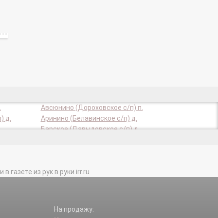
.
Авсюнино (Дороховское с/п) п.
) д.
Аринино (Белавинское с/п) д.
.
Барское (Давыдовское с/п) д.
 д.
Белавино (Белавинское с/п) д.
 с.
Большая Дубна (Малодубенское с/п)
д.
газете из рук в руки irr.ru
Бяльково (Горское с/п) д.
Верещагино (Дороховское с/п) д.
Внуково (Ильинское с/п) д.
Гора (Горское с/п) д.
На продажу:
Гридино (Горское с/п) д.