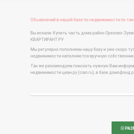
Объявлений в нашей базе по недвижимости по тако
Вы искали: Купить часть дома район Орехово-Зуе
КВАРТИРАНТ.РУ
Мы регулярно пополняем нашу базу и уже скоро ту
недвижимости наполняются вручную собственникам
Так же рекомендуем поискать нужную Вам информаци
недвижимости циан.ру (cian.ru), в базе домофонд.ру (
РАЗ