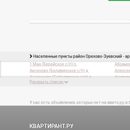
Населенные пункты район Орехово-Зуевский - а
1 Мая (Верейское с/п) п.
Абрамов
Аксеново (Белавинское с/п) д.
Алексее
Асташково (Соболевское с/п) д.
Ащерино
Раскрыть список
Барышово (Ильинское с/п) д.
Беззубо
Беливо (Дороховское с/п) п.
Беливо 
Большое Кишнево (Горское с/п) д.
У нас есть объявления, которых нет на авито.ру, в 
Ботагов
Вантино (Ильинское с/п) д.
Васютин
Верея (Верейское с/п) п.
Вершина
Войново-Гора (Верейское с/п) д.
Высоков
КВАРТИРАНТ.РУ
Гора (Давыдовское с/п) д.
Горбачи