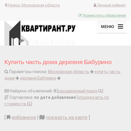
Регион:
Московская область
Личный кабинет
Разместить объявление
МЕНЮ
Купить часть дома деревня Бабурино
Параметры поиска:
Московская область
купить часть
дома
деревня Бабурино
Найдено объявлений:
0
[
расширенный поиск
]
Сортировка:
по дате добавления
[
упорядочить по
стоимости
]
[
-
избранное
|
-
показать на карте
]