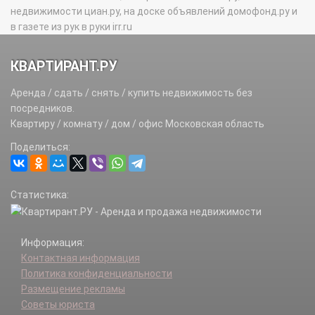
недвижимости циан.ру, на доске объявлений домофонд.ру и
в газете из рук в руки irr.ru
КВАРТИРАНТ.РУ
Аренда / сдать / снять / купить недвижимость без
посредников.
Квартиру / комнату / дом / офис Московская область
Поделиться:
Статистика:
Информация:
Контактная информация
Политика конфиденциальности
Размещение рекламы
Советы юриста