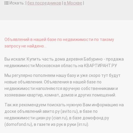
Искать: |
без посредников
|
в Москве
|
Объявлений в нашей базе по недвижимости по такому
запросу не найдено...
Вы искали: Купить часть дома деревня Бабурино - продажа
недвижимости Московская область на КВАРТИРАНТ.РУ
Мы регулярно пополняем нашу базу и уже скоро тут будут
новые объявления. Объявления в нашей базе по
недвижимости наполняются вручную собственниками и
хозяевами квартир, комнат, домов и других помещений.
Так же рекомендуем поискать нужную Вам информацию на
доске объявлений авито.ру (avito.ru), в базе по
недвижимости циан.ру (cian.ru), в базе домофонд.ру
(domofond.ru), в газете из рук в руки (irr.ru).