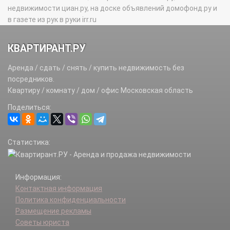
недвижимости циан.ру, на доске объявлений домофонд.ру и
в газете из рук в руки irr.ru
КВАРТИРАНТ.РУ
Аренда / сдать / снять / купить недвижимость без
посредников.
Квартиру / комнату / дом / офис Московская область
Поделиться:
Статистика:
Информация:
Контактная информация
Политика конфиденциальности
Размещение рекламы
Советы юриста