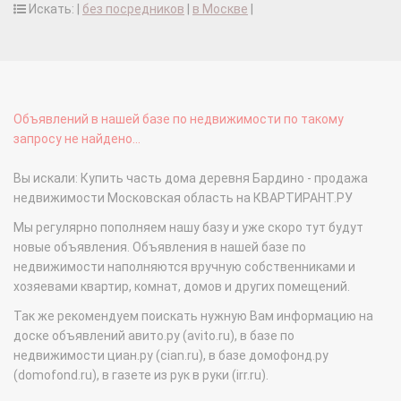
Искать: |
без посредников
|
в Москве
|
Объявлений в нашей базе по недвижимости по такому
запросу не найдено...
Вы искали: Купить часть дома деревня Бардино - продажа
недвижимости Московская область на КВАРТИРАНТ.РУ
Мы регулярно пополняем нашу базу и уже скоро тут будут
новые объявления. Объявления в нашей базе по
недвижимости наполняются вручную собственниками и
хозяевами квартир, комнат, домов и других помещений.
Так же рекомендуем поискать нужную Вам информацию на
доске объявлений авито.ру (avito.ru), в базе по
недвижимости циан.ру (cian.ru), в базе домофонд.ру
(domofond.ru), в газете из рук в руки (irr.ru).