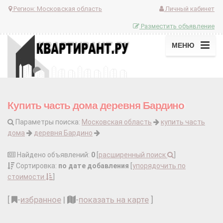
Регион:
Московская область
Личный кабинет
Разместить объявление
МЕНЮ
Купить часть дома деревня Бардино
Параметры поиска:
Московская область
купить часть
дома
деревня Бардино
Найдено объявлений:
0
[
расширенный поиск
]
Сортировка:
по дате добавления
[
упорядочить по
стоимости
]
[
-
избранное
|
-
показать на карте
]