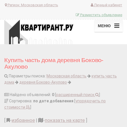
Регион:
Московская область
Личный кабинет
Разместить объявление
МЕНЮ
Купить часть дома деревня Боково-
Акулово
Параметры поиска:
Московская область
купить часть
дома
деревня Боково-Акулово
Найдено объявлений:
0
[
расширенный поиск
]
Сортировка:
по дате добавления
[
упорядочить по
стоимости
]
[
-
избранное
|
-
показать на карте
]