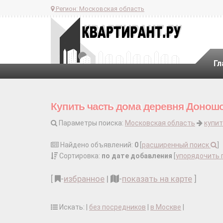
Регион:
Московская область
Гл
Купить часть дома деревня Донош
Параметры поиска:
Московская область
купит
Найдено объявлений:
0
[
расширенный поиск
]
Сортировка:
по дате добавления
[
упорядочить 
[
-
избранное
|
-
показать на карте
]
Искать: |
без посредников
|
в Москве
|