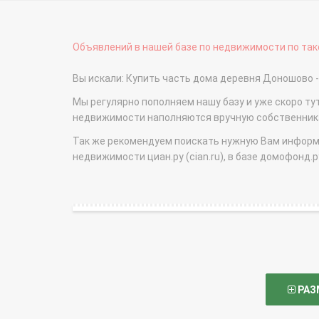
Объявлений в нашей базе по недвижимости по тако
Вы искали: Купить часть дома деревня Доношово
Мы регулярно пополняем нашу базу и уже скоро ту
недвижимости наполняются вручную собственникам
Так же рекомендуем поискать нужную Вам информаци
недвижимости циан.ру (cian.ru), в базе домофонд.ру (
РАЗ