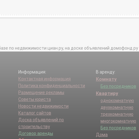
базе по недвижимости циан.ру, на доске объявлений домофонд.ру и в 
Информация:
В аренду:
Контактная информация
Комнату
Политика конфиденциальности
Без посредников
Размещение рекламы
Квартиру
Советы юриста
однокомнатную
Новости недвижимости
двухкомнатную
Каталог сайтов
трехкомнатную
Доска объявлений по
многокомнатную
строительству
Без посредников
Договор аренды
Дома