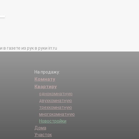
газете из рук в руки irr.ru
На продажу:
Комнату
Квартиру
однокомнатную
двухкомнатную
трехкомнатную
многокомнатную
Новостройки
Дома
Участок