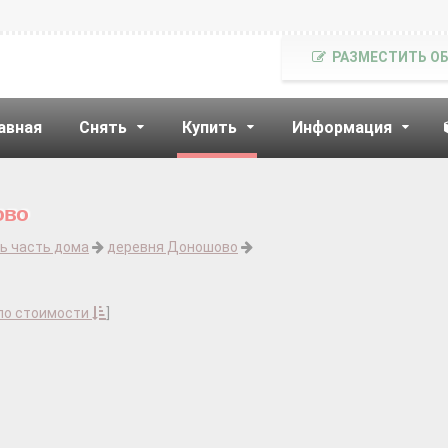
РАЗМЕСТИТЬ О
авная
Снять
Купить
Информация
ово
ь часть дома
деревня Доношово
по стоимости
]