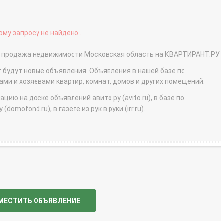
му запросу не найдено...
 - продажа недвижимости Московская область на КВАРТИРАНТ.РУ
т будут новые объявления. Объявления в нашей базе по
и и хозяевами квартир, комнат, домов и других помещений.
ю на доске объявлений авито.ру (avito.ru), в базе по
domofond.ru), в газете из рук в руки (irr.ru).
МЕСТИТЬ ОБЪЯВЛЕНИЕ