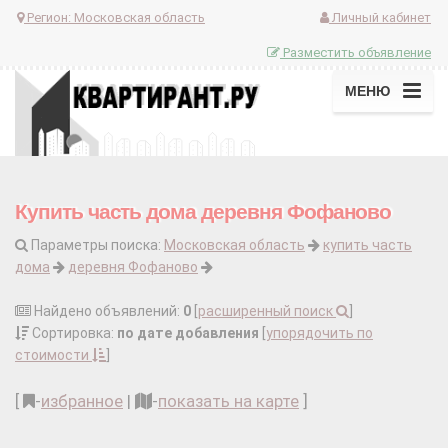
Регион:
Московская область
Личный кабинет
Разместить объявление
МЕНЮ
Купить часть дома деревня Фофаново
Параметры поиска:
Московская область
купить часть
дома
деревня Фофаново
Найдено объявлений:
0
[
расширенный поиск
]
Сортировка:
по дате добавления
[
упорядочить по
стоимости
]
[
-
избранное
|
-
показать на карте
]