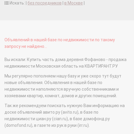
Искать: |
без посредников
|
в Москве
|
Объявлений в нашей базе по недвижимости по такому
запросу не найдено...
Вы искали: Купить часть дома деревня Фофаново - продажа
недвижимости Московская область на КВАРТИРАНТ.РУ
Мы регулярно пополняем нашу базу и уже скоро тут будут
новые объявления. Объявления в нашей базе по
недвижимости наполняются вручную собственниками и
хозяевами квартир, комнат, домов и других помещений.
Так же рекомендуем поискать нужную Вам информацию на
доске объявлений авито.ру (avito.ru), в базе по
недвижимости циан.ру (cian.ru), в базе домофонд.ру
(domofond.ru), в газете из рук в руки (irr.ru).