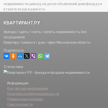
недвижимости циан.ру, на доске объявлений домофонд.ру и
в газете из рук в руки irr.ru
КВАРТИРАНТ.РУ
Аренда / сдать / снять / купить недвижимость без
посредников.
Квартиру / комнату / дом / офис Московская область
Поделиться:
Статистика:
Информация:
Контактная информация
Политика конфиденциальности
Размещение рекламы
Советы юриста