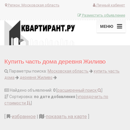
Регион:
Московская область
Личный кабинет
Разместить объявление
МЕНЮ
Купить часть дома деревня Жиливо
Параметры поиска:
Московская область
купить часть
дома
деревня Жиливо
Найдено объявлений:
0
[
расширенный поиск
]
Сортировка:
по дате добавления
[
упорядочить по
стоимости
]
[
-
избранное
|
-
показать на карте
]