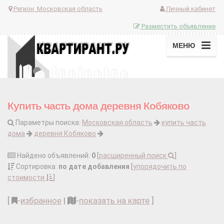
Регион:
Московская область
Личный кабинет
Разместить объявление
МЕНЮ
Купить часть дома деревня Кобяково
Параметры поиска:
Московская область
купить часть
дома
деревня Кобяково
Найдено объявлений:
0
[
расширенный поиск
]
Сортировка:
по дате добавления
[
упорядочить по
стоимости
]
[
-
избранное
|
-
показать на карте
]