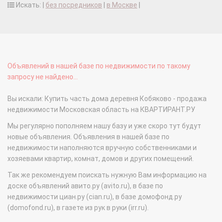
Искать: |
без посредников
|
в Москве
|
Объявлений в нашей базе по недвижимости по такому
запросу не найдено...
Вы искали: Купить часть дома деревня Кобяково - продажа
недвижимости Московская область на КВАРТИРАНТ.РУ
Мы регулярно пополняем нашу базу и уже скоро тут будут
новые объявления. Объявления в нашей базе по
недвижимости наполняются вручную собственниками и
хозяевами квартир, комнат, домов и других помещений.
Так же рекомендуем поискать нужную Вам информацию на
доске объявлений авито.ру (avito.ru), в базе по
недвижимости циан.ру (cian.ru), в базе домофонд.ру
(domofond.ru), в газете из рук в руки (irr.ru).