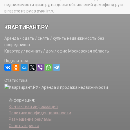
недвижимости циан.ру, на доске объявлений домофонд.ру и
в газете из рук в руки irr.ru
КВАРТИРАНТ.РУ
Аренда / сдать / снять / купить недвижимость без
посредников.
Квартиру / комнату / дом / офис Московская область
Поделиться:
Статистика:
Информация:
Контактная информация
Политика конфиденциальности
Размещение рекламы
Советы юриста