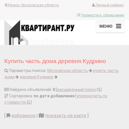
Регион:
Московская область
Личный кабинет
Разместить объявление
МЕНЮ
Купить часть дома деревня Кудрино
Параметры поиска:
Московская область
купить часть
дома
деревня Кудрино
Найдено объявлений:
0
[
расширенный поиск
]
Сортировка:
по дате добавления
[
упорядочить по
стоимости
]
[
-
избранное
|
-
показать на карте
]