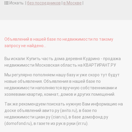
Искать: |
без посредников
|
в Москве
|
Объявлений в нашей базе по недвижимости по такому
запросу не найдено...
Вы искали: Купить часть дома деревня Кудрино - продажа
недвижимости Московская область на КВАРТИРАНТ.РУ
Мы регулярно пополняем нашу базу и уже скоро тут будут
новые объявления. Объявления в нашей базе по
недвижимости наполняются вручную собственниками и
хозяевами квартир, комнат, домов и других помещений.
Так же рекомендуем поискать нужную Вам информацию на
доске объявлений авито.ру (avito.ru), в базе по
недвижимости циан.ру (cian.ru), в базе домофонд.ру
(domofond.ru), в газете из рук в руки (irr.ru).