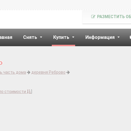
РАЗМЕСТИТЬ О
авная
Снять
Купить
Информация
о
ь часть дома
деревня Реброво
по стоимости
]