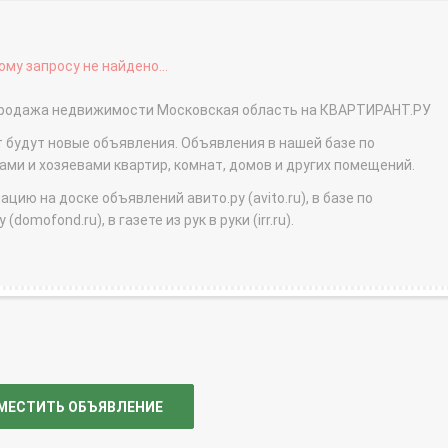
му запросу не найдено...
- продажа недвижимости Московская область на КВАРТИРАНТ.РУ
т будут новые объявления. Объявления в нашей базе по
и и хозяевами квартир, комнат, домов и других помещений.
ю на доске объявлений авито.ру (avito.ru), в базе по
domofond.ru), в газете из рук в руки (irr.ru).
МЕСТИТЬ ОБЪЯВЛЕНИЕ