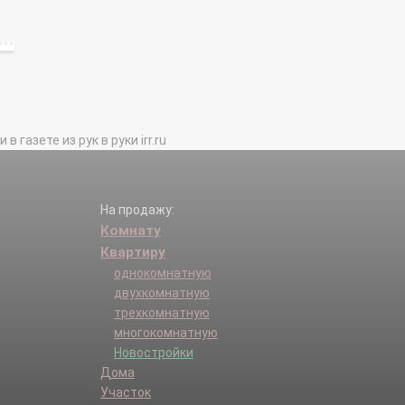
газете из рук в руки irr.ru
На продажу:
Комнату
Квартиру
однокомнатную
двухкомнатную
трехкомнатную
многокомнатную
Новостройки
Дома
Участок