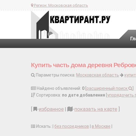
Регион:
Московская область
Гл
Купить часть дома деревня Ребров
Параметры поиска:
Московская область
купит
Найдено объявлений:
0
[
расширенный поиск
]
Сортировка:
по дате добавления
[
упорядочить 
[
-
избранное
|
-
показать на карте
]
Искать: |
без посредников
|
в Москве
|