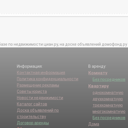
базе по недвижимости циан.ру, на доске объявлений домофонд.ру и в 
Информация:
В аренду:
Контактная информация
Комнату
Политика конфиденциальности
Без посредников
Размещение рекламы
Квартиру
Советы юриста
однокомнатную
Новости недвижимости
двухкомнатную
Каталог сайтов
трехкомнатную
Доска объявлений по
многокомнатную
строительству
Без посредников
Договор аренды
Дома