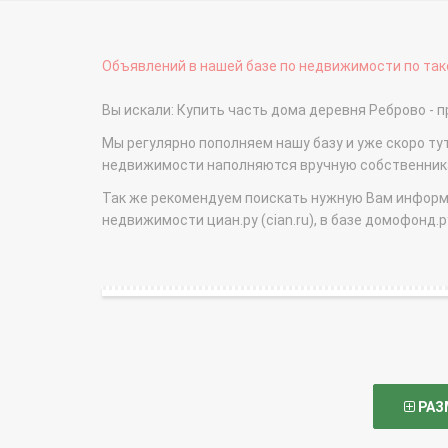
Объявлений в нашей базе по недвижимости по тако
Вы искали: Купить часть дома деревня Реброво 
Мы регулярно пополняем нашу базу и уже скоро ту
недвижимости наполняются вручную собственникам
Так же рекомендуем поискать нужную Вам информаци
недвижимости циан.ру (cian.ru), в базе домофонд.ру (
РАЗ