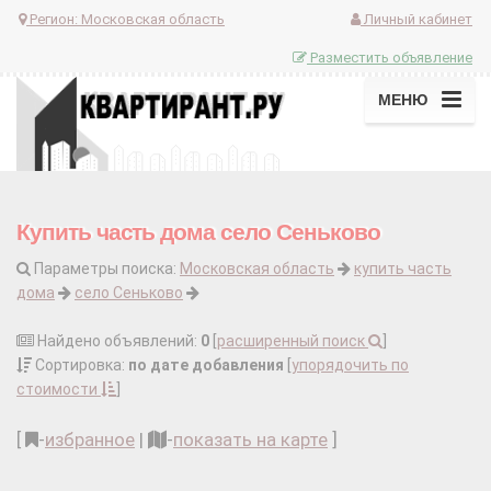
Регион:
Московская область
Личный кабинет
Разместить объявление
МЕНЮ
Купить часть дома село Сеньково
Параметры поиска:
Московская область
купить часть
дома
село Сеньково
Найдено объявлений:
0
[
расширенный поиск
]
Сортировка:
по дате добавления
[
упорядочить по
стоимости
]
[
-
избранное
|
-
показать на карте
]