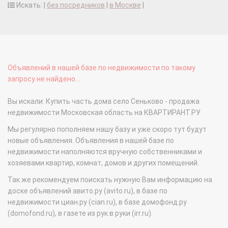
Искать: |
без посредников
|
в Москве
|
Объявлений в нашей базе по недвижимости по такому
запросу не найдено...
Вы искали: Купить часть дома село Сеньково - продажа
недвижимости Московская область на КВАРТИРАНТ.РУ
Мы регулярно пополняем нашу базу и уже скоро тут будут
новые объявления. Объявления в нашей базе по
недвижимости наполняются вручную собственниками и
хозяевами квартир, комнат, домов и других помещений.
Так же рекомендуем поискать нужную Вам информацию на
доске объявлений авито.ру (avito.ru), в базе по
недвижимости циан.ру (cian.ru), в базе домофонд.ру
(domofond.ru), в газете из рук в руки (irr.ru).