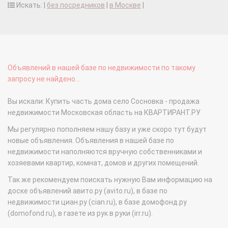
Искать: |
без посредников
|
в Москве
|
Объявлений в нашей базе по недвижимости по такому
запросу не найдено...
Вы искали: Купить часть дома село Сосновка - продажа
недвижимости Московская область на КВАРТИРАНТ.РУ
Мы регулярно пополняем нашу базу и уже скоро тут будут
новые объявления. Объявления в нашей базе по
недвижимости наполняются вручную собственниками и
хозяевами квартир, комнат, домов и других помещений.
Так же рекомендуем поискать нужную Вам информацию на
доске объявлений авито.ру (avito.ru), в базе по
недвижимости циан.ру (cian.ru), в базе домофонд.ру
(domofond.ru), в газете из рук в руки (irr.ru).