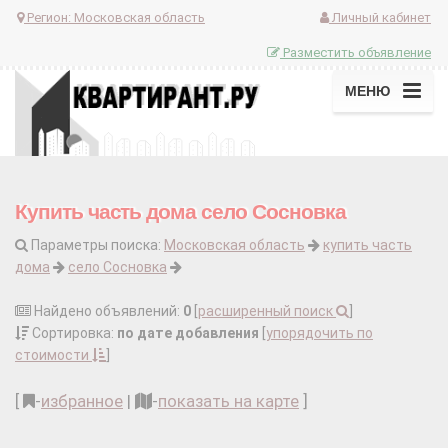
Регион:
Московская область
Личный кабинет
Разместить объявление
МЕНЮ
Купить часть дома село Сосновка
Параметры поиска:
Московская область
купить часть
дома
село Сосновка
Найдено объявлений:
0
[
расширенный поиск
]
Сортировка:
по дате добавления
[
упорядочить по
стоимости
]
[
-
избранное
|
-
показать на карте
]