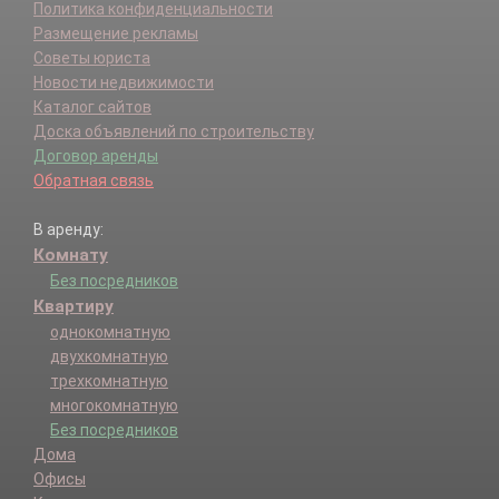
Политика конфиденциальности
Размещение рекламы
Советы юриста
Новости недвижимости
Каталог сайтов
Доска объявлений по строительству
Договор аренды
Обратная связь
В аренду:
Комнату
Без посредников
Квартиру
однокомнатную
двухкомнатную
трехкомнатную
многокомнатную
Без посредников
Дома
Офисы