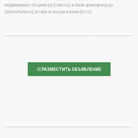
недвижимости циан.ру (cian.ru), в базе домофонд.ру
(domofond.ru), в газете из рук в руки (irr.ru).
РАЗМЕСТИТЬ ОБЪЯВЛЕНИЕ