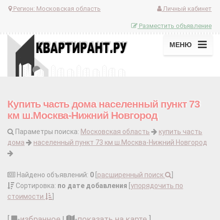
Регион:
Московская область
Личный кабинет
Разместить объявление
МЕНЮ
Купить часть дома населенный пункт 73
км ш.Москва-Нижний Новгород
Параметры поиска:
Московская область
купить часть
дома
населенный пункт 73 км ш.Москва-Нижний Новгород
Найдено объявлений:
0
[
расширенный поиск
]
Сортировка:
по дате добавления
[
упорядочить по
стоимости
]
[
-
избранное
|
-
показать на карте
]